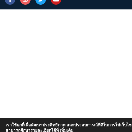
a
n
w
o
c
s
i
u
e
t
t
t
b
a
t
u
o
g
e
b
o
r
r
e
k
a
-
m
f
เราใช้คุกกี้เพื่อพัฒนาประสิทธิภาพ และประสบการณ์ที่ดีในการใช้เว็บไ
สามารถศึกษารายละเอียดได้ที่
เพิ่มเติม